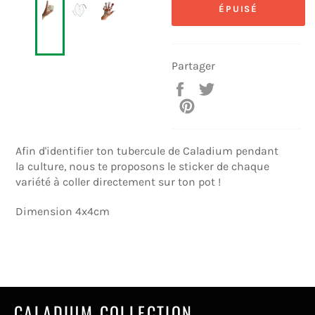
ÉPUISÉ
Partager
Partager
Tweeter
sur
sur
Épingler
Facebook
Twitter
sur
Pinterest
Afin d'identifier ton tubercule de Caladium pendant
la culture, nous te proposons le sticker de chaque
variété à coller directement sur ton pot !
Dimension 4x4cm
CALADIUM COLLECTION