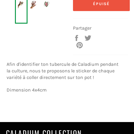
ÉPUISÉ
Partager
Partager
Tweeter
sur
sur
Épingler
Facebook
Twitter
sur
Pinterest
Afin d'identifier ton tubercule de Caladium pendant
la culture, nous te proposons le sticker de chaque
variété à coller directement sur ton pot !
Dimension 4x4cm
CALADIUM COLLECTION