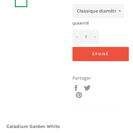
QUANTITÉ
−
+
ÉPUISÉ
Partager
Partager
Tweeter
sur
sur
Épingler
Facebook
Twitter
sur
Pinterest
Caladium Garden White