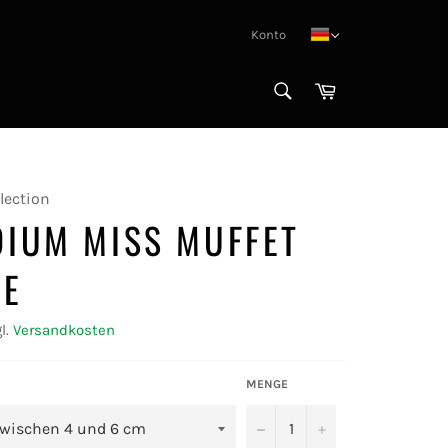
Konto
SUCHEN
Warenkorb
Suchen
lection
DIUM MISS MUFFET
LE
l.
Versandkosten
MENGE
−
+