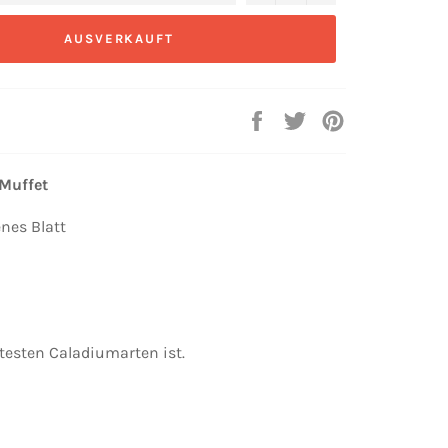
AUSVERKAUFT
Auf
Auf
Auf
Facebook
Twitter
Pinterest
teilen
twittern
pinnen
Muffet
enes Blatt
testen Caladiumarten ist.