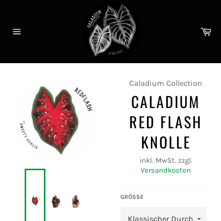
Direkt
zum
Inhalt
Wa
Seitennavigation
Caladium Collection
CALADIUM
RED FLASH
KNOLLE
inkl. MwSt. zzgl.
Versandkosten
GRÖSSE