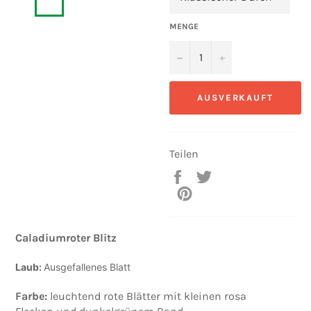
MENGE
−
+
AUSVERKAUFT
Teilen
Auf
Auf
Facebook
Twitter
Auf
teilen
twittern
Pinterest
pinnen
Caladiumroter Blitz
Laub:
Ausgefallenes Blatt
Farbe:
leuchtend rote Blätter mit kleinen rosa