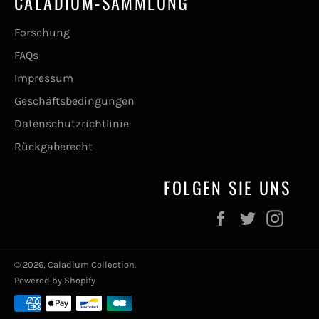
CALADIUM-SAMMLUNG
Forschung
FAQs
Impressum
Geschäftsbedingungen
Datenschutzrichtlinie
Rückgaberecht
FOLGEN SIE UNS
Facebook
Twitter
Inst
© 2026,
Caladium Collection
.
Powered by Shopify
Zahlungsmethoden