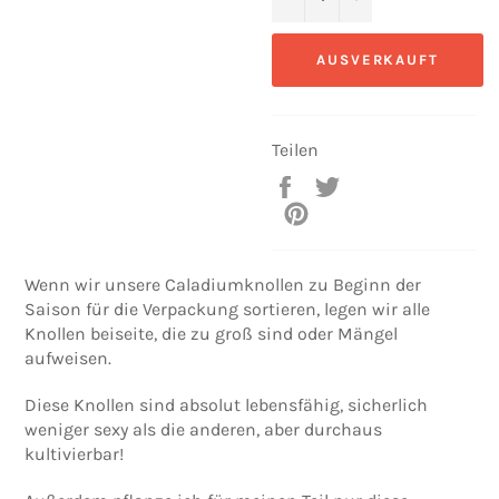
AUSVERKAUFT
Teilen
Auf
Auf
Facebook
Twitter
Auf
teilen
twittern
Pinterest
pinnen
Wenn wir unsere Caladiumknollen zu Beginn der
Saison für die Verpackung sortieren, legen wir alle
Knollen beiseite, die zu groß sind oder Mängel
aufweisen.
Diese Knollen sind absolut lebensfähig, sicherlich
weniger sexy als die anderen, aber durchaus
kultivierbar!