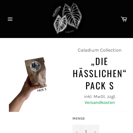
Direkt
zum
Inhalt
Wa
Seitennavigation
Caladium Collection
„DIE
HÄSSLICHEN“
PACK S
inkl. MwSt. zzgl.
Versandkosten
MENGE
−
+