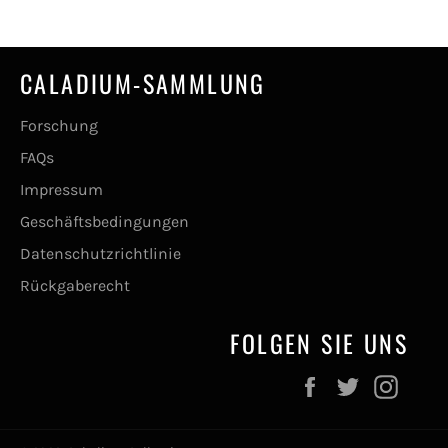
CALADIUM-SAMMLUNG
Forschung
FAQs
Impressum
Geschäftsbedingungen
Datenschutzrichtlinie
Rückgaberecht
FOLGEN SIE UNS
Facebook
Twitter
Inst