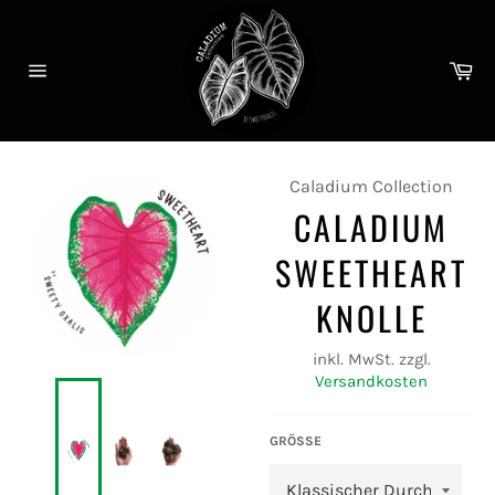
Direkt
zum
Inhalt
Wa
Seitennavigation
Caladium Collection
CALADIUM
SWEETHEART
KNOLLE
inkl. MwSt. zzgl.
Versandkosten
GRÖSSE