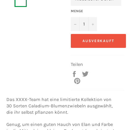
MENGE
−
+
AUSVERKAUFT
Teilen
Auf
Auf
Facebook
Twitter
Auf
teilen
twittern
Pinterest
pinnen
Das XXXX-Team hat eine limitierte Kollektion von
30 Sorten Caladium-Blumenzwiebeln ausgewählt,
die ihr selbst pflanzen könnt.
Genug, um einen guten Hauch von Elan und Farbe