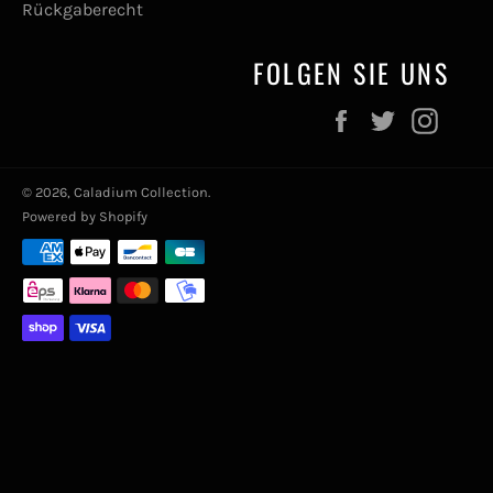
Rückgaberecht
FOLGEN SIE UNS
Facebook
Twitter
Inst
© 2026,
Caladium Collection
.
Powered by Shopify
Zahlungsmethoden